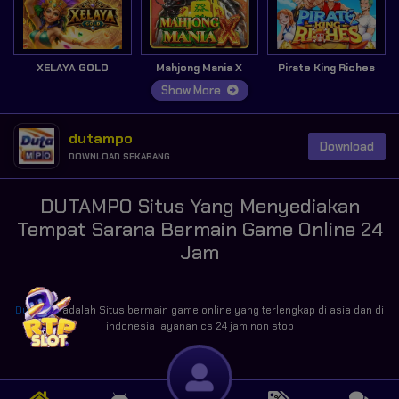
XELAYA GOLD
Mahjong Mania X
Pirate King Riches
Show More
dutampo
Download
DOWNLOAD SEKARANG
DUTAMPO Situs Yang Menyediakan
Tempat Sarana Bermain Game Online 24
Jam
Dutampo
adalah Situs bermain game online yang terlengkap di asia dan di
indonesia layanan cs 24 jam non stop