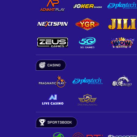
CASINO
SPORTSBOOK