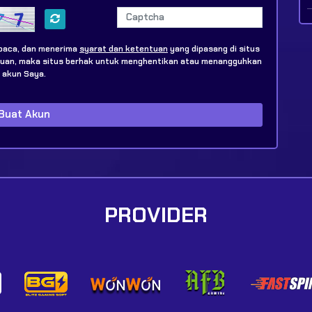
embaca, dan menerima
syarat dan ketentuan
yang dipasang di situs
entuan, maka situs berhak untuk menghentikan atau menangguhkan
akun Saya.
Buat Akun
PROVIDER